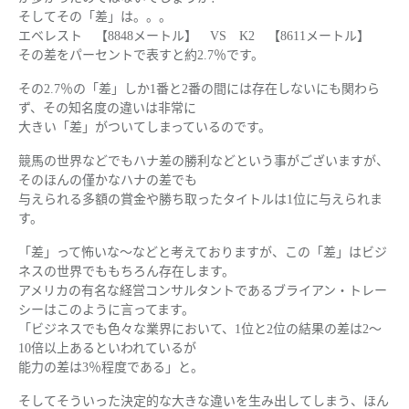
そしてその「差」は。。。
エベレスト 【8848メートル】 VS K2 【8611メートル】
その差をパーセントで表すと約2.7％です。
その2.7％の「差」しか1番と2番の間には存在しないにも関わら
ず、その知名度の違いは非常に
大きい「差」がついてしまっているのです。
競馬の世界などでもハナ差の勝利などという事がございますが、
そのほんの僅かなハナの差でも
与えられる多額の賞金や勝ち取ったタイトルは1位に与えられま
す。
「差」って怖いな～などと考えておりますが、この「差」はビジ
ネスの世界でももちろん存在します。
アメリカの有名な経営コンサルタントであるブライアン・トレー
シーはこのように言ってます。
「ビジネスでも色々な業界において、1位と2位の結果の差は2～
10倍以上あるといわれているが
能力の差は3％程度である」と。
そしてそういった決定的な大きな違いを生み出してしまう、ほん