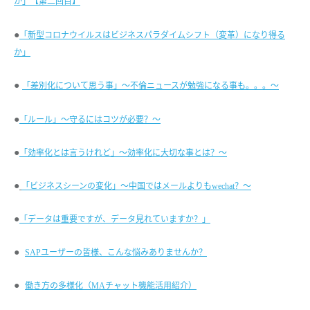
か」【第二回目】
●
「新型コロナウイルスはビジネスパラダイムシフト（変革）になり得る
か」
●
「差別化について思う事」～不倫ニュースが勉強になる事も。。。～
●
「ルール」～守るにはコツが必要？～
●
「効率化とは言うけれど」～効率化に大切な事とは？～
●
「ビジネスシーンの変化」～中国ではメールよりもwechat？～
●
「データは重要ですが、データ見れていますか？」
●
SAPユーザーの皆様、こんな悩みありませんか？
●
働き方の多様化（MAチャット機能活用紹介）