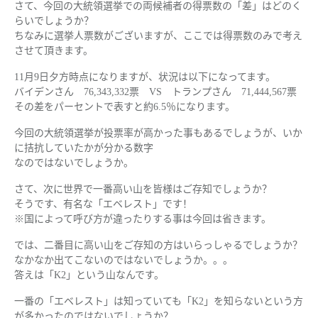
さて、今回の大統領選挙での両候補者の得票数の「差」はどのく
らいでしょうか？
ちなみに選挙人票数がございますが、ここでは得票数のみで考え
させて頂きます。
11月9日夕方時点になりますが、状況は以下になってます。
バイデンさん 76,343,332票 VS トランプさん 71,444,567票
その差をパーセントで表すと約6.5％になります。
今回の大統領選挙が投票率が高かった事もあるでしょうが、いか
に拮抗していたかが分かる数字
なのではないでしょうか。
さて、次に世界で一番高い山を皆様はご存知でしょうか？
そうです、有名な「エベレスト」です！
※国によって呼び方が違ったりする事は今回は省きます。
では、二番目に高い山をご存知の方はいらっしゃるでしょうか？
なかなか出てこないのではないでしょうか。。。
答えは「K2」という山なんです。
一番の「エベレスト」は知っていても「K2」を知らないという方
が多かったのではないでしょうか？