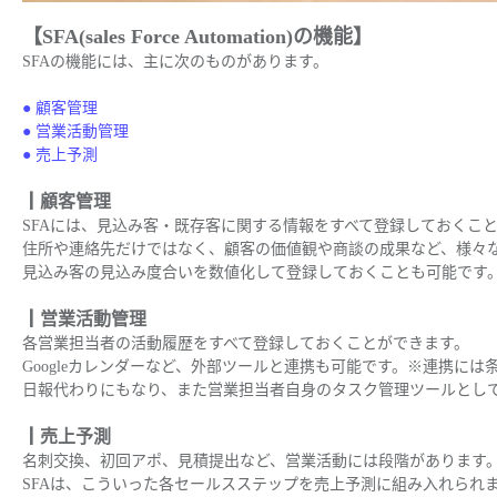
【SFA(sales Force Automation)の機能】
SFAの機能には、主に次のものがあります。
● 顧客管理
● 営業活動管理
● 売上予測
┃顧客管理
SFAには、見込み客・既存客に関する情報をすべて登録しておくこ
住所や連絡先だけではなく、顧客の価値観や商談の成果など、様々
見込み客の見込み度合いを数値化して登録しておくことも可能です
┃営業活動管理
各営業担当者の活動履歴をすべて登録しておくことができます。
Googleカレンダーなど、外部ツールと連携も可能です。※連携には
日報代わりにもなり、また営業担当者自身のタスク管理ツールとし
┃売上予測
名刺交換、初回アポ、見積提出など、営業活動には段階があります
SFAは、こういった各セールスステップを売上予測に組み入れられ