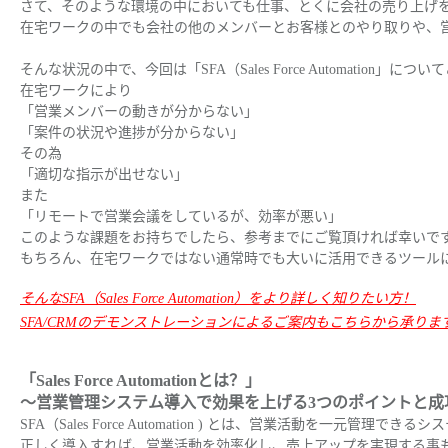
さて、そのような環境の中においても仕事、とくに会社の売り上げ
在宅ワークの中でも会社の他のメンバーとお客様とのやり取りや、
そんな状況の中で、今回は「SFA（Sales Force Automation」
在宅ワークにより
「営業メンバーの動きが分からない」
「案件の状況や進捗が分からない」
その為
「適切な指示が出せない」
また
「リモートで営業会議をしているが、効率が悪い」
このような課題をお持ちでしたら、参考までにご覧頂ければ幸いで
もちろん、在宅ワークではない通常時でも大いに活用できるツール
そんなSFA（Sales Force Automation）をより詳しく知りたい方！
SFA/CRMのデモンストレーションによるご案内もこちらから承ります！【
「Sales Force Automationとは？」
～営業管理システム導入で効果を上げる3つのポイントと成
SFA（Sales Force Automation ) とは、営業活動を一元管理できる
正しく導入すれば、営業活動を効率化し、売上アップを実現する事