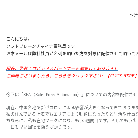
～
営
こんにちは。
ソフトブレーンチャイナ事務局です。
※本メールは弊社社員が名刺を頂いた方を対象に配信させて頂いて
現在、弊社ではビジネスパートナーを募集しております！
ご興味ございましたら、こちらをクリック下さい！【CLICK HERE
今回は「SFA（Sales Force Automation）」についての内容を配信
現在、中国各地で新型コロナによる影響が大きくなってきておりま
私の住んでいる上海でもエリアにより封鎖になったりと生活や仕事
ちなみに、私も在宅ワークになり、もう3週間目です。そしてもう少
一日も早い回復を願うばかりです。