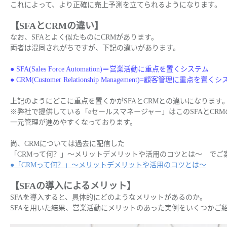
これによって、より正確に売上予測を立てられるようになります。
【SFAとCRMの違い】
なお、SFAとよく似たものにCRMがあります。
両者は混同されがちですが、下記の違いがあります。
● SFA(Sales Force Automation)＝営業活動に重点を置くシステム
● CRM(Customer Relationship Management)=顧客管理に重点を置く
上記のようにどこに重点を置くかがSFAとCRMとの違いになります
※弊社で提供している「eセールスマネージャー」はこのSFAとCR
一元管理が進めやすくなっております。
尚、CRMについては過去に配信した
「CRMって何？」～メリットデメリットや活用のコツとは～ でご
●「CRMって何？」～メリットデメリットや活用のコツとは～
【SFAの導入によるメリット】
SFAを導入すると、具体的にどのようなメリットがあるのか。
SFAを用いた結果、営業活動にメリットのあった実例をいくつかご