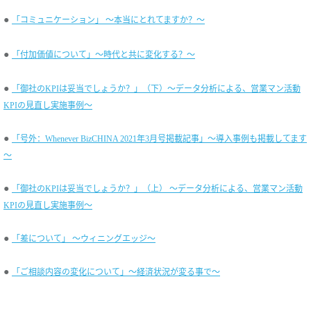
●
「コミュニケーション」 ～本当にとれてますか？～
●
「付加価値について」～時代と共に変化する？～
●
「御社のKPIは妥当でしょうか？」（下）～データ分析による、営業マン活動
KPIの見直し実施事例～
●
「号外：Whenever BizCHINA 2021年3月号掲載記事」～導入事例も掲載してます
～
●
「御社のKPIは妥当でしょうか？」（上） ～データ分析による、営業マン活動
KPIの見直し実施事例～
●
「差について」 ～ウィニングエッジ～
●
「ご相談内容の変化について」～経済状況が変る事で～