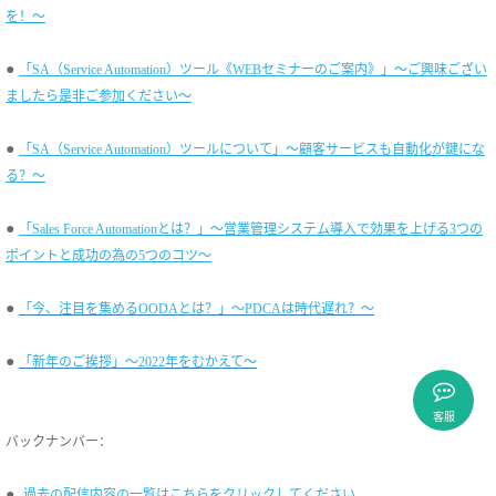
を！～
●
「SA（Service Automation）ツール《WEBセミナーのご案内》」～ご興味ござい
ましたら是非ご参加ください～
●
「SA（Service Automation）ツールについて」～顧客サービスも自動化が鍵にな
る？～
●
「Sales Force Automationとは？」～営業管理システム導入で効果を上げる3つの
ポイントと成功の為の5つのコツ～
●
「今、注目を集めるOODAとは？」～PDCAは時代遅れ？～
●
「新年のご挨拶」～2022年をむかえて～
客服
バックナンバー：
●
過去の配信内容の一覧はこちらをクリックしてください